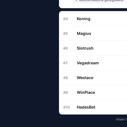
Koning
#4
Magius
#5
Slotrush
#6
Vegadream
#7
Westace
#8
WinPlace
#9
HadesBet
#10
Alleen 