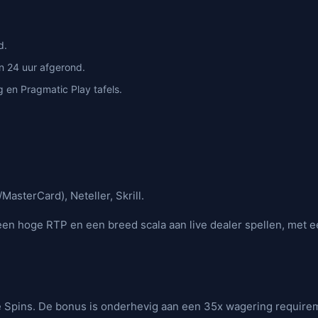
d.
en 24 uur afgerond.
g en Pragmatic Play tafels.
asterCard), Neteller, Skrill.
een hoge RTP en een breed scala aan live dealer spellen, met 
 Spins. De bonus is onderhevig aan een 35x wagering require