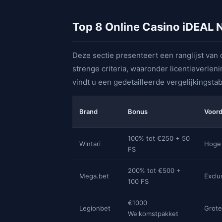
Top 8 Online Casino iDEAL
Deze sectie presenteert een ranglijst van
strenge criteria, waaronder licentieverlen
vindt u een gedetailleerde vergelijkingsta
Brand
Bonus
Voord
100% tot €250 + 50
Wintari
Hoge 
FS
200% tot €500 +
Mega.bet
Exclu
100 FS
€1000
Legionbet
Grote
Welkomstpakket