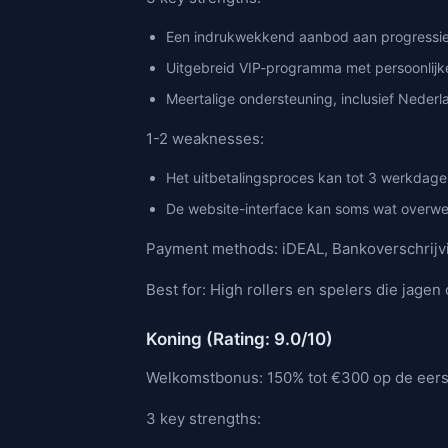
Een indrukwekkend aanbod aan progressiev
Uitgebreid VIP-programma met persoonlij
Meertalige ondersteuning, inclusief Nederla
1-2 weaknesses:
Het uitbetalingsproces kan tot 3 werkda
De website-interface kan soms wat overwel
Payment methods: iDEAL, Bankoverschrijvi
Best for: High rollers en spelers die jagen 
Koning (Rating: 9.0/10)
Welkomstbonus: 150% tot €300 op de eerst
3 key strengths: