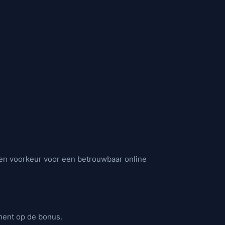
een voorkeur voor een betrouwbaar online
ment op de bonus.