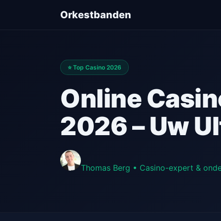
Orkestbanden
⭐ Top Casino 2026
Online Casin
2026 – Uw Ul
Thomas Berg
•
Casino-expert & ond